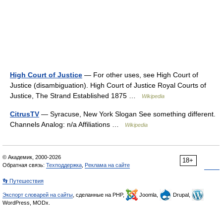
High Court of Justice
— For other uses, see High Court of
Justice (disambiguation). High Court of Justice Royal Courts of
Justice, The Strand Established 1875 …
Wikipedia
CitrusTV
— Syracuse, New York Slogan See something different.
Channels Analog: n/a Affiliations …
Wikipedia
© Академик, 2000-2026
18+
Обратная связь:
Техподдержка
,
Реклама на сайте
👣 Путешествия
Экспорт словарей на сайты
, сделанные на PHP,
Joomla,
Drupal,
WordPress, MODx.