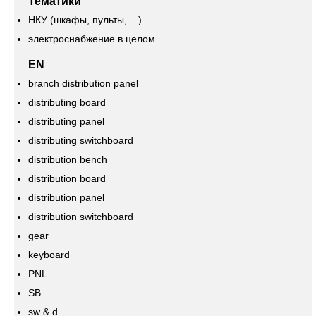
Тематики
НКУ (шкафы, пульты, ...)
электроснабжение в целом
EN
branch distribution panel
distributing board
distributing panel
distributing switchboard
distribution bench
distribution board
distribution panel
distribution switchboard
gear
keyboard
PNL
SB
sw & d