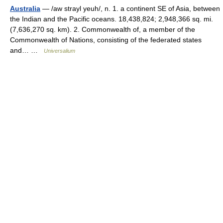
Australia
— /aw strayl yeuh/, n. 1. a continent SE of Asia, between
the Indian and the Pacific oceans. 18,438,824; 2,948,366 sq. mi.
(7,636,270 sq. km). 2. Commonwealth of, a member of the
Commonwealth of Nations, consisting of the federated states
and… …
Universalium