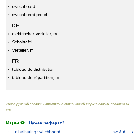
switchboard
switchboard panel
DE
elektrischer Verteiler, m
Schalttafel
Verteiler, m
FR
tableau de distribution
tableau de répartition, m
Англо-русский словарь нормативно-технической терминологии
.
academic.ru
.
2015
.
Игры ⚽
Нужен реферат?
distributing switchboard
sw & d