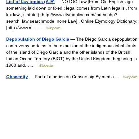
List of law topics (A-E)
— NOTOC Law [From Old English lagu
something laid down or fixed ; legal comes from Latin legalis , from
lex law , statute ( [http://www.etymonline.com/index.php?
search=law searchmode=none Law] , Online Etymology Dictionary;
[http://www.m… …
Wikipedia
Depopulation of Diego Garcia
— The Diego Garcia depopulation
controversy pertains to the expulsion of the indigenous inhabitants
of the island of Diego Garcia and the other islands of the British
Indian Ocean Territory (BIOT) by the United Kingdom, beginning in
1968 and… …
Wikipedia
Obscenity
— Part of a series on Censorship By media …
Wikipedia